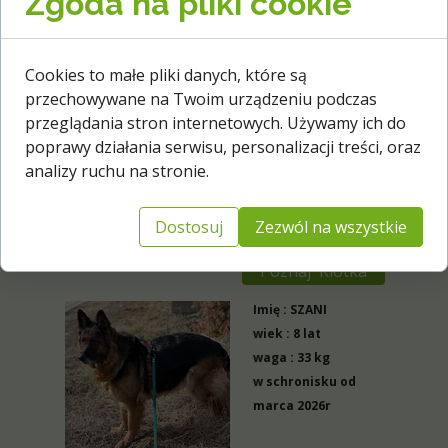
Zgoda na pliki cookie
Poznaj Bunia
Cookies to małe pliki danych, które są
przechowywane na Twoim urządzeniu podczas
Imię : KLOTKA
przeglądania stron internetowych. Używamy ich do
wiek : 8 lat
poprawy działania serwisu, personalizacji treści, oraz
waga : 25 kg
analizy ruchu na stronie.
w schronisku od
lutego 2026r
Dostosuj
Zezwól na wszystkie
Poznaj Klotka
Imię : SZANI
wiek : 8 lat
waga : 33 kg
w schronisku od
marca 2026r