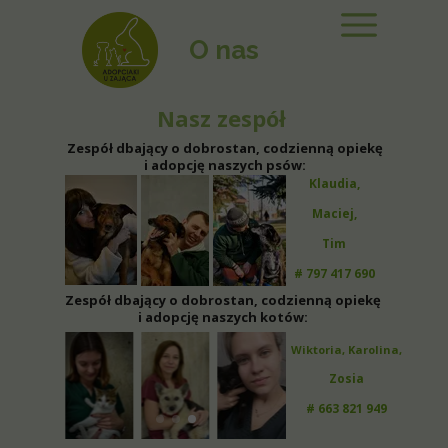
O nas
Nasz zespół
Zespół dbający o dobrostan, codzienną opiekę
i adopcję naszych psów:
Klaudia
,
Maciej
,
Tim
# 797 417 690
Zespół dbający o dobrostan, codzienną opiekę
i adopcję naszych kotów:
Wiktoria,
Karolina,
Zosia
# 663 821 949