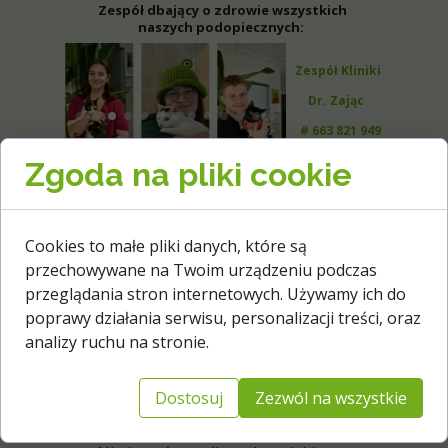
Zespół dbający o zdrowie wszystkich
naszych podopiecznych:
Zespół Kliniki
Dr. Zając
# 663 821 949
Zgoda na pliki cookie
Do czego dążymy?
Cookies to małe pliki danych, które są
przechowywane na Twoim urządzeniu podczas
Ratujemy, leczymy i uczymy, by każde
zwierzę miało szansę na kochający dom.
przeglądania stron internetowych. Używamy ich do
poprawy działania serwisu, personalizacji treści, oraz
Walczymy z bezdomnością, edukujemy i
analizy ruchu na stronie.
promujemy odpowiedzialną adopcję.
Chcemy świata, w którym nikt nie
Dostosuj
Zezwól na wszystkie
porzuca zwierząt, a każde ma swoje
miejsce i człowieka u boku.