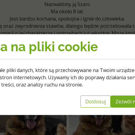
Nazwaliśmy ją Szani.
Ma około 8 lat.
Jest bardzo kochana, spokojna i lgnie do człowieka.
 oraz zwyrodnienia stawów, dlatego będzie potrzebowała tr
ormacji o jej charakterze i potrzebach już wkrótce. Może kto
Szani bezpieczny dom i dużo miłości na resztę życia?
 na pliki cookie
, ułożonego, z którym bez szaleństw będziesz chciał spędzać 
esz umówić się na spacer lub dowiedzieć się więcej zadzwoń
Tima
797 417 690
ałe pliki danych, które są przechowywane na Twoim urządze
stron internetowych. Używamy ich do poprawy działania ser
 treści, oraz analizy ruchu na stronie.
Dostosuj
Zezwól n