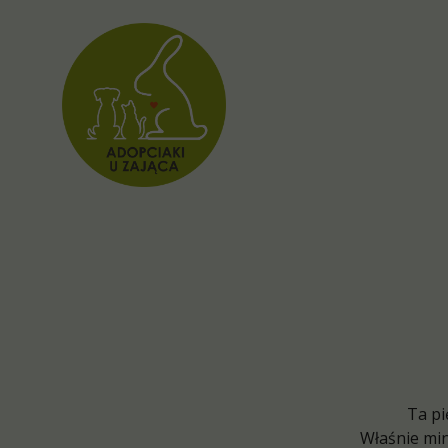
Ta pi
Właśnie minę