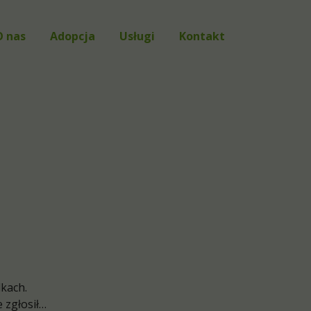
O nas
Adopcja
Usługi
Kontakt
FAQ
Ostatnio znalezione
Zgłoszenia
Psy do adopcji
Koty do adopcji
Znalazły dom!
lkach.
e zgłosił…