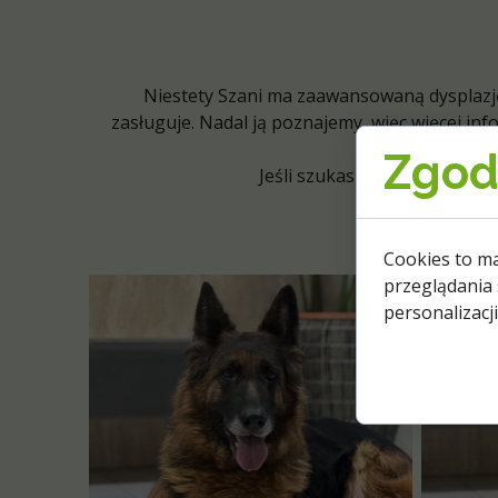
Niestety Szani ma zaawansowaną dysplazję
zasługuje. Nadal ją poznajemy, więc więcej inf
Zgoda
Jeśli szukasz psa spokojnego
Chc
Cookies to m
przeglądania 
personalizacji