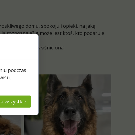
oskliwego domu, spokoju i opieki, na jaką
ś ją rozpoznaje? A może jest ktoś, kto podaruje
czas, to jest to właśnie ona!
 do:
niu podczas
wisu,
a wszystkie