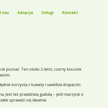
O nas
Adopcja
Usługi
Kontakt
FAQ
Ostatnio znalezione
Zgłoszenia
Psy do adopcji
Koty do adopcji
Znalazły dom!
cie poznać. Ten około 2-letni, czarny kocurek
swoim.
ędnie korzysta z kuwety i uwielbia drapaczki.
a. Jest też prawdziwą gadułą – jeśli marzycie o
dek sprawdzi się idealnie.