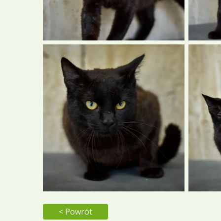
< Powrót