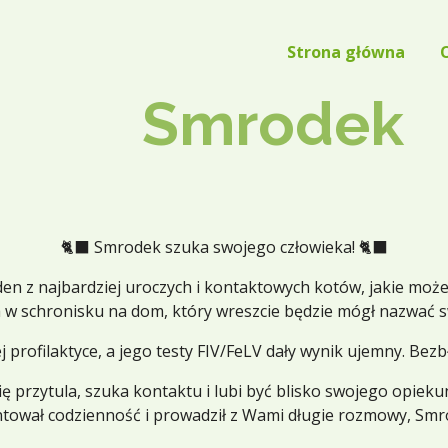
Strona główna
Smrodek
🐈‍⬛ Smrodek szuka swojego człowieka! 🐈‍⬛
eden z najbardziej uroczych i kontaktowych kotów, jakie może
 w schronisku na dom, który wreszcie będzie mógł nazwać 
ofilaktyce, a jego testy FIV/FeLV dały wynik ujemny. Bezbł
ę przytula, szuka kontaktu i lubi być blisko swojego opiekun
ntował codzienność i prowadził z Wami długie rozmowy, Smro