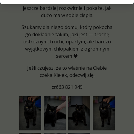
odpowiednim, cierpliwym domu Kiełek
jeszcze bardziej rozkwitnie i pokaże, jak
dużo ma w sobie ciepła.
Szukamy dla niego domu, który pokocha
go dokładnie takim, jaki jest — trochę
ostrożnym, trochę upartym, ale bardzo
wyjątkowym chłopakiem z ogromnym
sercem 🖤
Jeśli czujesz, że to właśnie na Ciebie
czeka Kiełek, odezwij się.
☎️663 821 949